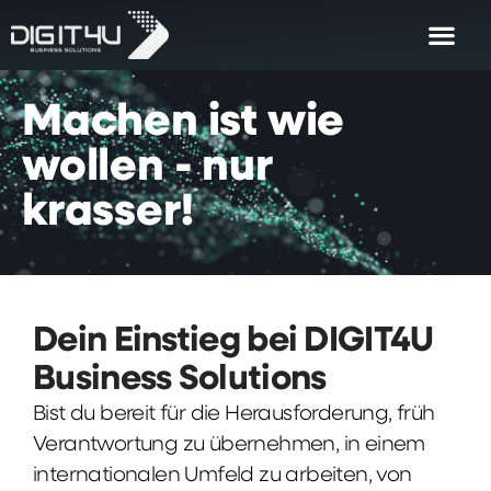
Machen
ist
wie
wollen
-
nur
krasser!
Dein Einstieg bei DIGIT4U
Business Solutions
Bist du bereit für die Herausforderung, früh
Verantwortung zu übernehmen, in einem
internationalen Umfeld zu arbeiten, von