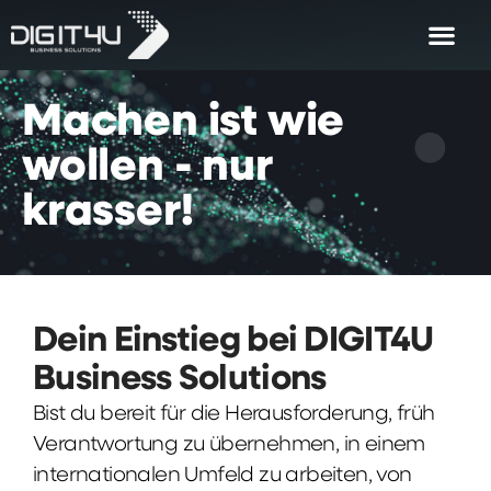
Machen
ist
wie
wollen
-
nur
krasser!
Dein Einstieg bei DIGIT4U
Business Solutions
Bist du bereit für die Herausforderung, früh
Verantwortung zu übernehmen, in einem
internationalen Umfeld zu arbeiten, von