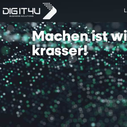
L
Machen
ist
w
krasser!