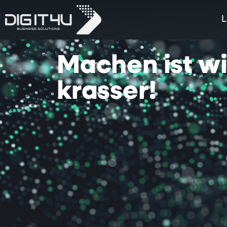
L
Machen
ist
w
krasser!