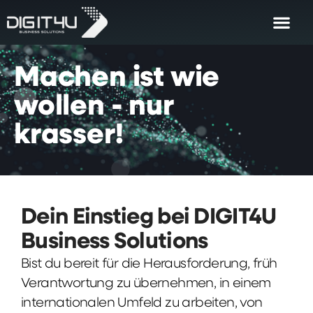
Machen
ist
wie
wollen
-
nur
krasser!
Dein Einstieg bei DIGIT4U
Business Solutions
Bist du bereit für die Herausforderung, früh
Verantwortung zu übernehmen, in einem
internationalen Umfeld zu arbeiten, von