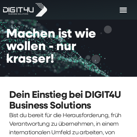
Machen
ist
wie
wollen
-
nur
krasser!
Dein Einstieg bei DIGIT4U
Business Solutions
Bist du bereit für die Herausforderung, früh
Verantwortung zu übernehmen, in einem
internationalen Umfeld zu arbeiten, von