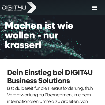
Machen
ist
wie
wollen
-
nur
krasser!
Dein Einstieg bei DIGIT4U
Business Solutions
Bist du bereit für die Herausforderung, früh
Verantwortung zu übernehmen, in einem
internationalen Umfeld zu arbeiten, von