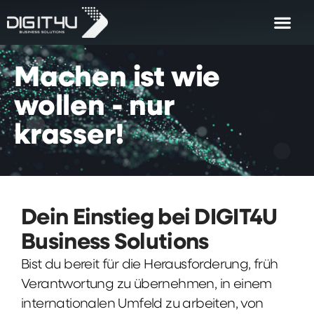
Machen
ist
wie
wollen
-
nur
krasser!
Dein Einstieg bei DIGIT4U
Business Solutions
Bist du bereit für die Herausforderung, früh
Verantwortung zu übernehmen, in einem
internationalen Umfeld zu arbeiten, von