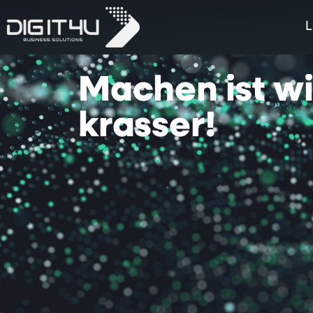
L
Machen
ist
w
krasser!