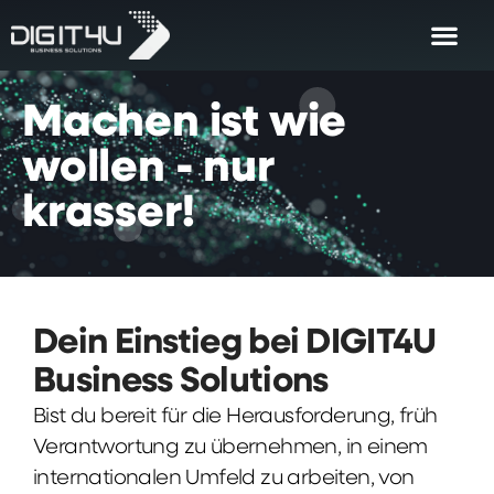
Machen
ist
wie
wollen
-
nur
krasser!
Dein Einstieg bei DIGIT4U
Business Solutions
Bist du bereit für die Herausforderung, früh
Verantwortung zu übernehmen, in einem
internationalen Umfeld zu arbeiten, von