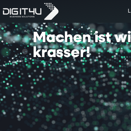
L
Machen
ist
w
krasser!