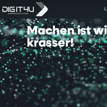
L
Machen
ist
w
krasser!