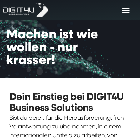
Machen
ist
wie
wollen
-
nur
krasser!
Dein Einstieg bei DIGIT4U
Business Solutions
Bist du bereit für die Herausforderung, früh
Verantwortung zu übernehmen, in einem
internationalen Umfeld zu arbeiten, von