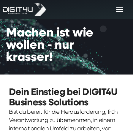
Machen
ist
wie
wollen
-
nur
krasser!
Dein Einstieg bei DIGIT4U
Business Solutions
Bist du bereit für die Herausforderung, früh
Verantwortung zu übernehmen, in einem
internationalen Umfeld zu arbeiten, von