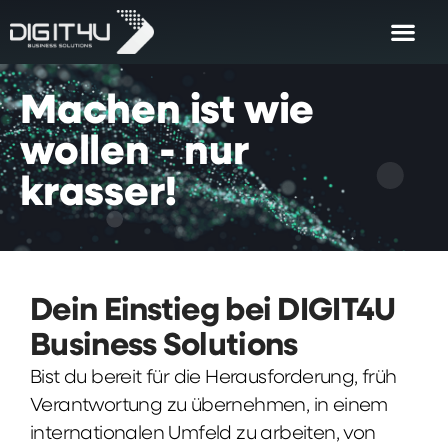
Machen
ist
wie
wollen
-
nur
krasser!
Dein Einstieg bei DIGIT4U
Business Solutions
Bist du bereit für die Herausforderung, früh
Verantwortung zu übernehmen, in einem
internationalen Umfeld zu arbeiten, von