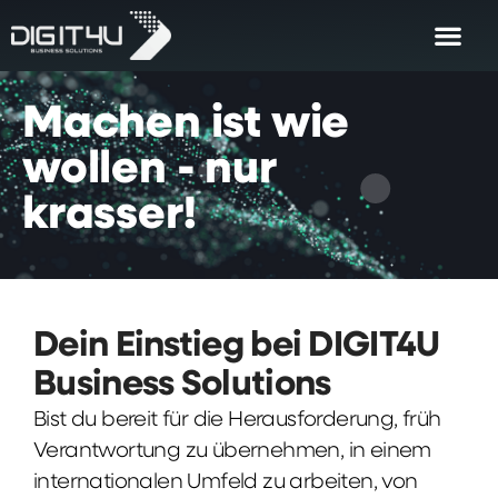
Machen
ist
wie
wollen
-
nur
krasser!
Dein Einstieg bei DIGIT4U
Business Solutions
Bist du bereit für die Herausforderung, früh
Verantwortung zu übernehmen, in einem
internationalen Umfeld zu arbeiten, von