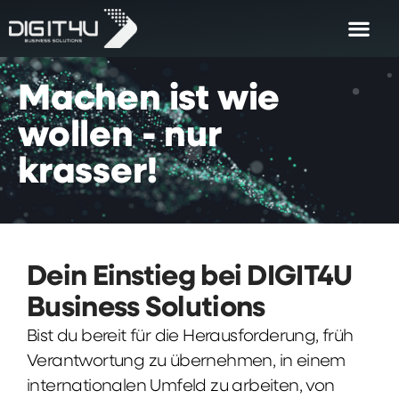
Machen
ist
wie
wollen
-
nur
krasser!
Dein Einstieg bei DIGIT4U
Business Solutions
Bist du bereit für die Herausforderung, früh
Verantwortung zu übernehmen, in einem
internationalen Umfeld zu arbeiten, von