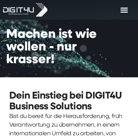
Machen
ist
wie
wollen
-
nur
krasser!
Dein Einstieg bei DIGIT4U
Business Solutions
Bist du bereit für die Herausforderung, früh
Verantwortung zu übernehmen, in einem
internationalen Umfeld zu arbeiten, von