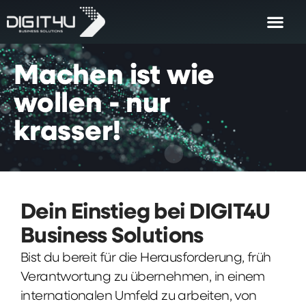
Machen
ist
wie
wollen
-
nur
krasser!
Dein Einstieg bei DIGIT4U
Business Solutions
Bist du bereit für die Herausforderung, früh
Verantwortung zu übernehmen, in einem
internationalen Umfeld zu arbeiten, von