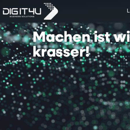
L
Machen
ist
w
krasser!