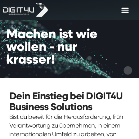
Machen
ist
wie
wollen
-
nur
krasser!
Dein Einstieg bei DIGIT4U
Business Solutions
Bist du bereit für die Herausforderung, früh
Verantwortung zu übernehmen, in einem
internationalen Umfeld zu arbeiten, von