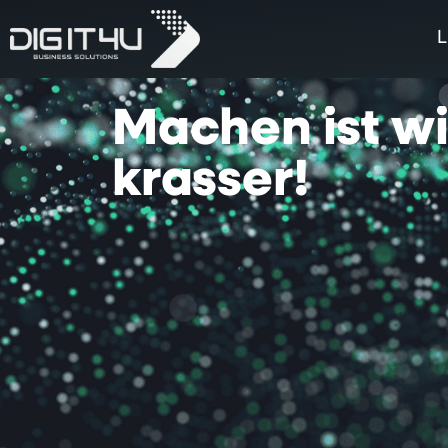
L
Machen
ist
w
krasser!