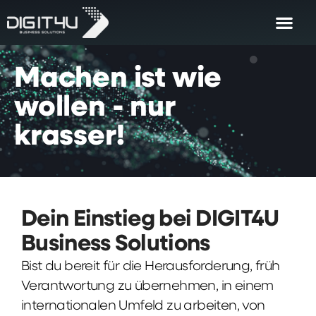
Machen
ist
wie
wollen
-
nur
krasser!
Dein Einstieg bei DIGIT4U
Business Solutions
Bist du bereit für die Herausforderung, früh
Verantwortung zu übernehmen, in einem
internationalen Umfeld zu arbeiten, von