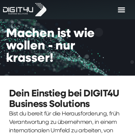
Machen
ist
wie
wollen
-
nur
krasser!
Dein Einstieg bei DIGIT4U
Business Solutions
Bist du bereit für die Herausforderung, früh
Verantwortung zu übernehmen, in einem
internationalen Umfeld zu arbeiten, von