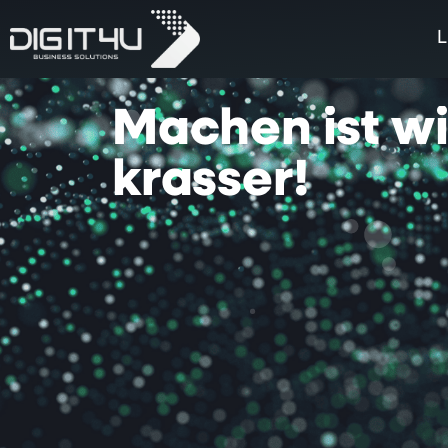
L
Machen
ist
w
krasser!