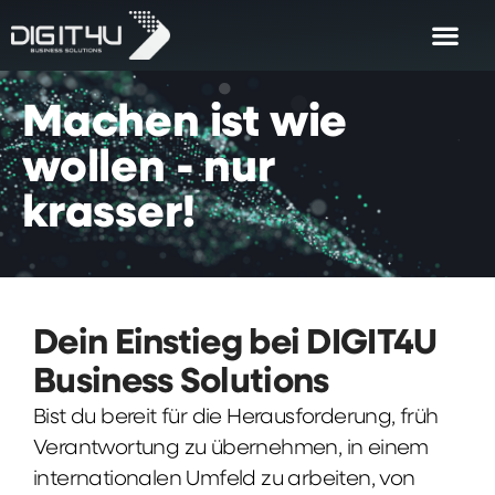
Machen
ist
wie
wollen
-
nur
krasser!
Dein Einstieg bei DIGIT4U
Business Solutions
Bist du bereit für die Herausforderung, früh
Verantwortung zu übernehmen, in einem
internationalen Umfeld zu arbeiten, von