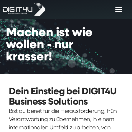
Machen
ist
wie
wollen
-
nur
krasser!
Dein Einstieg bei DIGIT4U
Business Solutions
Bist du bereit für die Herausforderung, früh
Verantwortung zu übernehmen, in einem
internationalen Umfeld zu arbeiten, von