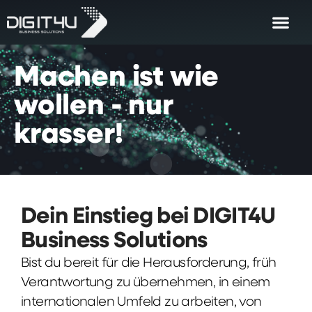
Machen
ist
wie
wollen
-
nur
krasser!
Dein Einstieg bei DIGIT4U
Business Solutions
Bist du bereit für die Herausforderung, früh
Verantwortung zu übernehmen, in einem
internationalen Umfeld zu arbeiten, von