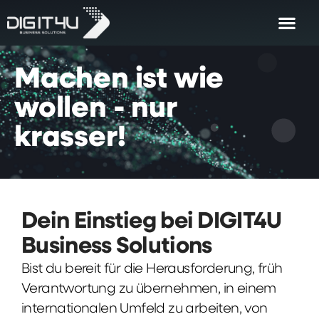
Machen
ist
wie
wollen
-
nur
krasser!
Dein Einstieg bei DIGIT4U
Business Solutions
Bist du bereit für die Herausforderung, früh
Verantwortung zu übernehmen, in einem
internationalen Umfeld zu arbeiten, von