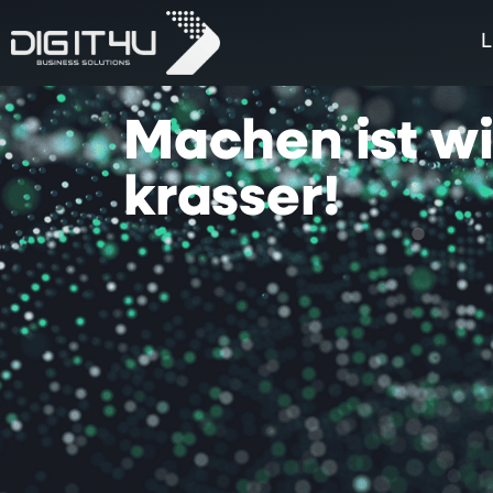
L
Machen
ist
w
krasser!