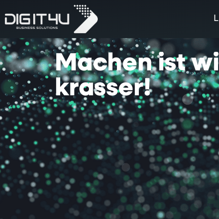
L
Machen
ist
w
krasser!