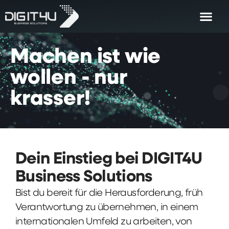
Machen
ist
wie
wollen
-
nur
krasser!
Dein Einstieg bei DIGIT4U
Business Solutions
Bist du bereit für die Herausforderung, früh
Verantwortung zu übernehmen, in einem
internationalen Umfeld zu arbeiten, von