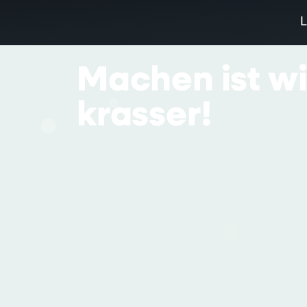
Machen
ist
w
krasser!