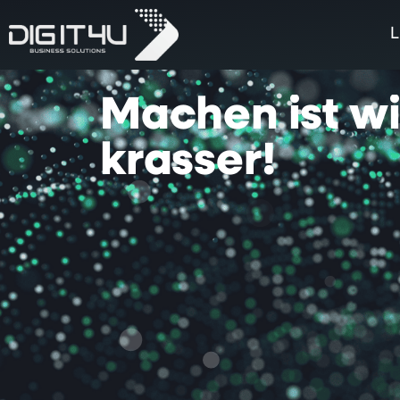
L
Machen
ist
w
krasser!