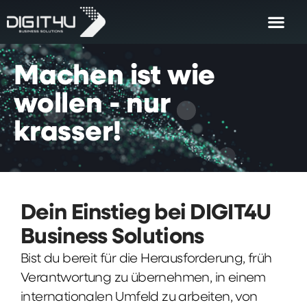
Machen
ist
wie
wollen
-
nur
krasser!
Dein Einstieg bei DIGIT4U
Business Solutions
Bist du bereit für die Herausforderung, früh
Verantwortung zu übernehmen, in einem
internationalen Umfeld zu arbeiten, von