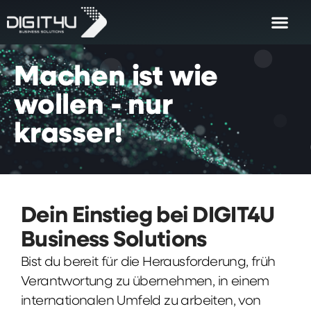
Machen
ist
wie
wollen
-
nur
krasser!
Dein Einstieg bei DIGIT4U
Business Solutions
Bist du bereit für die Herausforderung, früh
Verantwortung zu übernehmen, in einem
internationalen Umfeld zu arbeiten, von