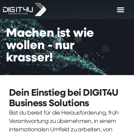
Machen
ist
wie
wollen
-
nur
krasser!
Dein Einstieg bei DIGIT4U
Business Solutions
Bist du bereit für die Herausforderung, früh
Verantwortung zu übernehmen, in einem
internationalen Umfeld zu arbeiten, von