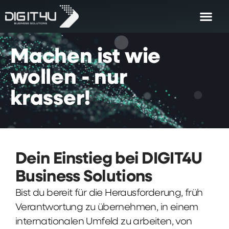
Machen
ist
wie
wollen
-
nur
krasser!
Dein Einstieg bei DIGIT4U
Business Solutions
Bist du bereit für die Herausforderung, früh
Verantwortung zu übernehmen, in einem
internationalen Umfeld zu arbeiten, von