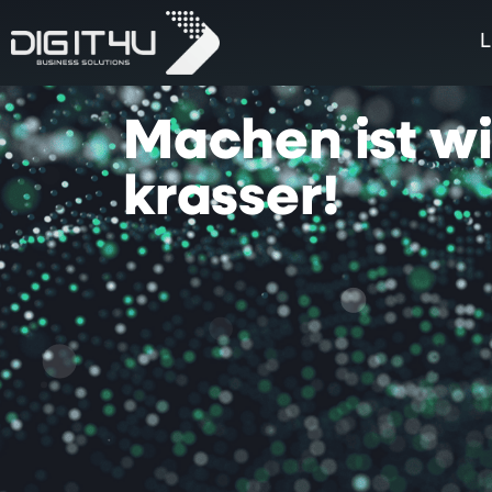
L
Machen
ist
w
krasser!