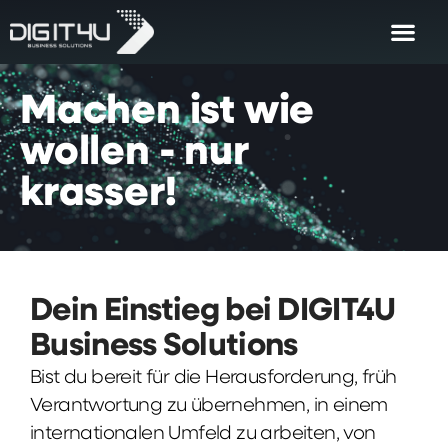
Machen
ist
wie
wollen
-
nur
krasser!
Dein Einstieg bei DIGIT4U
Business Solutions
Bist du bereit für die Herausforderung, früh
Verantwortung zu übernehmen, in einem
internationalen Umfeld zu arbeiten, von