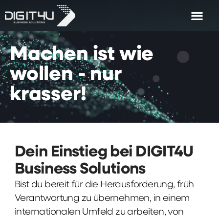
Machen
ist
wie
wollen
-
nur
krasser!
Dein Einstieg bei DIGIT4U
Business Solutions
Bist du bereit für die Herausforderung, früh
Verantwortung zu übernehmen, in einem
internationalen Umfeld zu arbeiten, von