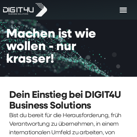
Machen
ist
wie
wollen
-
nur
krasser!
Dein Einstieg bei DIGIT4U
Business Solutions
Bist du bereit für die Herausforderung, früh
Verantwortung zu übernehmen, in einem
internationalen Umfeld zu arbeiten, von