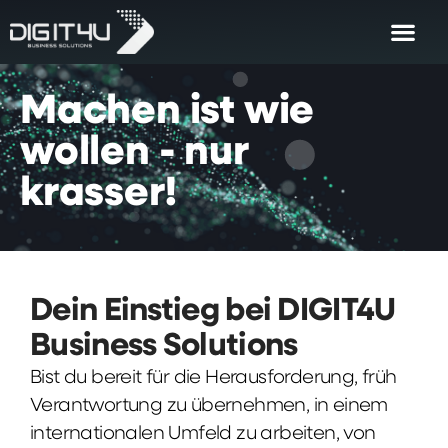
Machen
ist
wie
wollen
-
nur
krasser!
Dein Einstieg bei DIGIT4U
Business Solutions
Bist du bereit für die Herausforderung, früh
Verantwortung zu übernehmen, in einem
internationalen Umfeld zu arbeiten, von