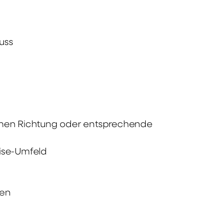
uss
schen Richtung oder entsprechende
rise-Umfeld
ien