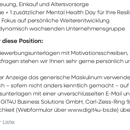
reuung, Einkauf und Altersvorsorge
 + 1 zusätzlicher Mental Health Day für Ihre Resil
Fokus auf persönliche Weiterentwicklung
ner dynamisch wachsenden Unternehmensgruppe
diese Position:
n Bewerbungsunterlagen mit Motivationsschreiben,
ckfragen stehen wir Ihnen sehr gerne persönlich u
ser Anzeige das generische Maskulinum verwendet.
– sofern nicht anders kenntlich gemacht – auf 
nterlagen mit einer unverschlüsselten E-Mail uns
IT4U Business Solutions GmbH, Carl-Zeiss-Ring 9,
keit (Webformular über www.digit4u-bs.de) übe
 Liste