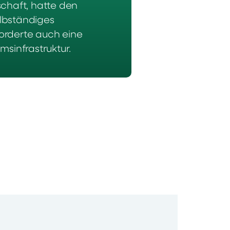
schaft, hatte den
elbständiges
orderte auch eine
sinfrastruktur.