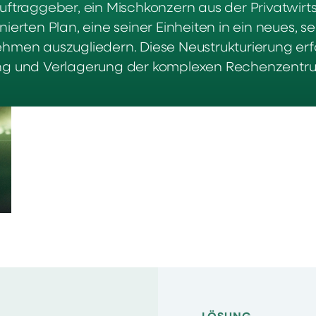
uftraggeber, ein Mischkonzern aus der Privatwirt
nierten Plan, eine seiner Einheiten in ein neues, s
hmen auszugliedern. Diese Neustrukturierung erf
g und Verlagerung der komplexen Rechenzentrum