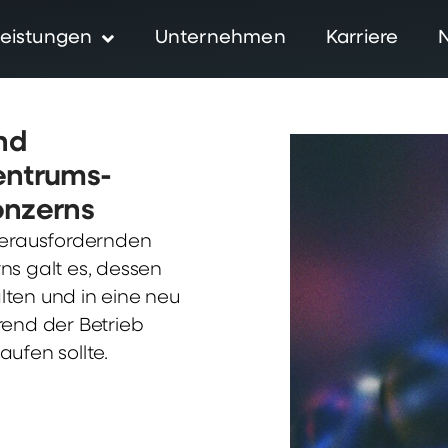
eistungen
Unternehmen
Karriere
nd
entrums-
onzerns
herausfordernden
ns galt es, dessen
ten und in eine neu
rend der Betrieb
ufen sollte.