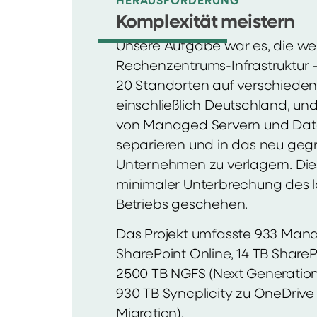
HERAUSFORDERUNG
Komplexität meistern
Unsere Aufgabe war es, die wei
Rechenzentrums-Infrastruktur
20 Standorten auf verschieden
einschließlich Deutschland, und
von Managed Servern und Dat
separieren und in das neu geg
Unternehmen zu verlagern. Die
minimaler Unterbrechung des 
Betriebs geschehen.
Das Projekt umfasste 933 Mana
SharePoint Online, 14 TB Share
2500 TB NGFS (Next Generation 
930 TB Syncplicity zu OneDrive
Migration).