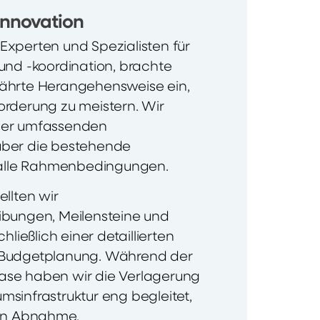
 Innovation
IT-Experten und Spezialisten für
und -koordination, brachte
ährte Herangehensweise ein,
orderung zu meistern. Wir
ner umfassenden
über die bestehende
d alle Rahmenbedingungen.
ellten wir
ibungen, Meilensteine und
hließlich einer detaillierten
 Budgetplanung. Während der
se haben wir die Verlagerung
sinfrastruktur eng begleitet,
gen Abnahme.