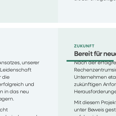
ZUKUNFT
Bereit für n
nsatzes, unserer
Nach der erfolgre
 Leidenschaft
Rechenzentrumsin
r die
Unternehmen etabl
rfolgreich und
zukünftigen Anfo
n in das neu
Herausforderunge
agern.
Mit diesem Projek
cht
unter Beweis geste