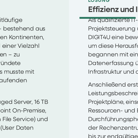
LÖSUNG
Effizienz und
tläufige
Als qualifizierte 
 – bestehend aus
Projektsteuerung 
en Kontinenten,
DIGIT4U eine bew
 einer Vielzahl
um diese Herausf
en – zu
begannen mit ei
ründete
Datenerfassung 
s musste mit
Infrastruktur un
laufenden
Anschließend erst
Leistungsbeschre
ged Server, 16 TB
Projektpläne, einsc
Point On-Premise,
Ressourcen- und
File Service) und
Durchführungspha
 (User Daten
der Rechenzentrum
bis zur endgülti